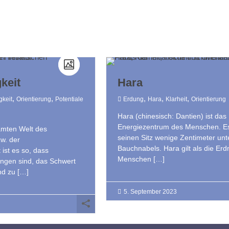
keit
Hara
,
,
,
,
,
gkeit
Orientierung
Potentiale
Erdung
Hara
Klarheit
Orientierung
Hara (chinesisch: Dantien) ist das
Energiezentrum des Menschen. E
amten Welt des
seinen Sitz wenige Zentimeter unt
w. der
Bauchnabels. Hara gilt als die Erd
ist es so, dass
Menschen […]
ngen sind, das Schwert
nd zu […]
5. September 2023