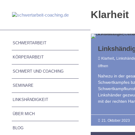
Klarheit
SCHWERTARBEIT
Linkshändig
KÖRPERARBEIT
,
Klarheit
Linkshändi
öffnen
SCHWERT UND COACHING
Nahezu in der ges
Schwertkampfes bz
SEMINARE
Schwertkampfkunst 
Linkshänder gezwu
LINKSHÄNDIGKEIT
mit der rechten Ha
ÜBER MICH
21. Oktober 2023
BLOG