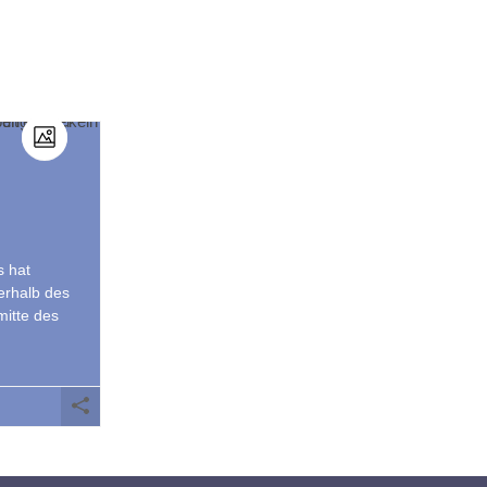
s hat
erhalb des
mitte des