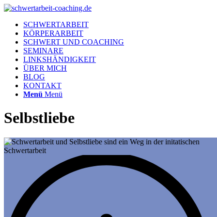
SCHWERTARBEIT
KÖRPERARBEIT
SCHWERT UND COACHING
SEMINARE
LINKSHÄNDIGKEIT
ÜBER MICH
BLOG
KONTAKT
Menü
Menü
Selbstliebe